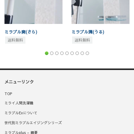
(うる)
ミラブル艶(つや)
ミラブルzero
送料無料
送料無料
メニューリンク
TOP
ミライ人間洗濯機
ミラブルExについて
世代別ミラブルエイジングシリーズ
ミラブルplus – 概要