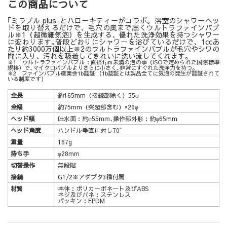
この商品について
｢ミラブル plus｣とハローキティーがコラボ。浴室のシャワーヘッ
ドを取り替えるだけで、毛穴の奥まで届くウルトラファインバブ
ル※1（超微細気泡）を生成する、優れた洗浄効果を持つシャワー
に変わります｡普段どおりにシャワーを浴びているだけで、1ccあ
たり約3000万個以上※2のウルトラファインバブルが毛穴やシワの
間に入り、汚れを吸着してきれいに洗い流してくれます。
※1 ウルトラファインバブル：直径1μm未満の泡の事（ISOで定められた国際標準
規格）で､マイクロバブルよりさらに小さく､非常にすぐれた洗浄力を持つ｡
※2 ファインバブル産業会1b認証 （1b認証とは製品全てに気泡の発生が認証されて
いる制度です）
全長
約165mm（接続部除く）55φ
全幅
約75mm（突起部含む）×29φ
ヘッド幅
吐水面：約φ55mm､操作部外形：約φ65mm
ヘッド角度
ハンドル垂直に対し70°
重量
167g
持ち手
φ28mm
切替操作
無段階
接続
G1/2※アダプタ3種付属
材質
本体：ポリカーボネート及びABS
ネジ及びバネ：ステンレス
パッキン：EPDM