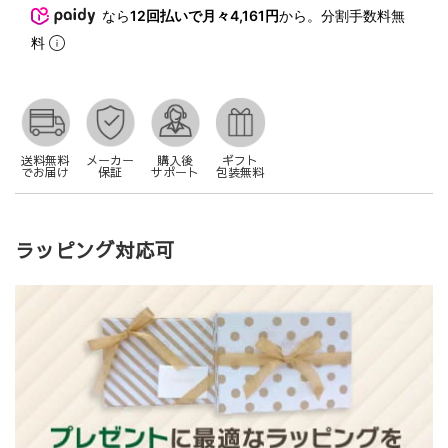
なら
12回払いで月々4,161円
から。分割手数料無
料
送料無料
メーカー
購入後
ギフト
でお届け
保証
サポート
包装無料
ラッピング対応可