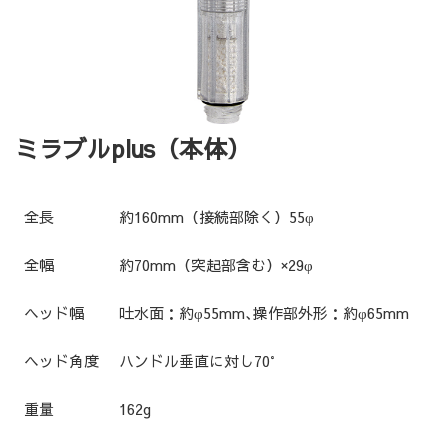
ミラブルplus（本体）
全長
約160mm（接続部除く）55φ
全幅
約70mm（突起部含む）×29φ
ヘッド幅
吐水面：約φ55mm､操作部外形：約φ65mm
ヘッド角度
ハンドル垂直に対し70°
重量
162g