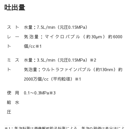
吐出量
スト
水量：7.5L/min（元圧0.15MPa）
レー
気泡量：マイクロバブル（約30µm）約6000
ト
個/cc※1
ミス
水量：3.5L/min（元圧0.15MPa）※2
ト
気泡量：ウルトラファインバブル（約130nm）約
2000万個/cc（平均粒径）※1
使用
0.1〜0.3MPa※3
給水
圧
※1：気泡計測は画像解析粒子計測による。気泡の評価は差分法によ