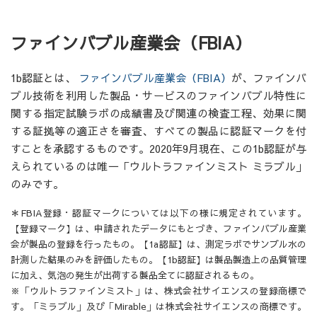
ファインバブル産業会（FBIA）
1b認証とは、
ファインバブル産業会（FBIA）
が、ファインバ
ブル技術を利用した製品・サービスのファインバブル特性に
関する指定試験ラボの成績書及び関連の検査工程、効果に関
する証拠等の適正さを審査、すべての製品に認証マークを付
すことを承認するものです。2020年9月現在、この1b認証が与
えられているのは唯一「ウルトラファインミスト ミラブル」
のみです。
＊FBIA登録・認証マークについては以下の様に規定されています。
【登録マーク】は、申請されたデータにもとづき、ファインバブル産業
会が製品の登録を行ったもの。【1a認証】は、測定ラボでサンプル水の
計測した結果のみを評価したもの。【1b認証】は製品製造上の品質管理
に加え、気泡の発生が出荷する製品全てに認証されるもの。
※「ウルトラファインミスト」は、株式会社サイエンスの登録商標で
す。「ミラブル」及び「Mirable」は株式会社サイエンスの商標です。