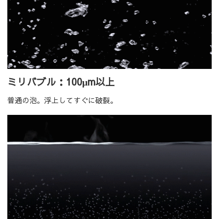
ミリバブル：100μm以上
普通の泡。浮上してすぐに破裂。