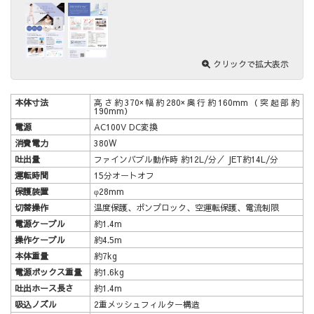
クリックで拡大表示
本体寸法
高さ約370×幅約280×奥行約160mm（突起部約
190mm）
電源
AC100V DC変換
消費電力
380W
吐出量
ファインバブル動作時 約12L/分／ JET約14L/分
運転時間
15分オートオフ
保護装置
φ28mm
切替操作
温度保護、ポンプロック、空運転保護、電流制限
電源ケーブル
約1.4m
操作ケーブル
約4.5m
本体重量
約7kg
電源ボックス重量
約1.6kg
吐出ホース長さ
約1.4m
吸込ノズル
2重メッシュフィルター構造