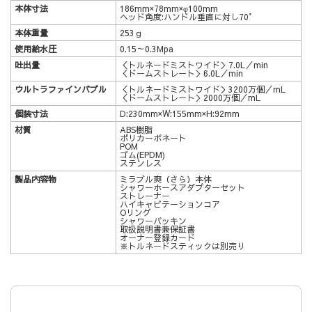
本体寸法
186mm×78mm×φ100mm
ヘッド角度:ハンドル垂直に対し70°
本体重量
253ｇ
使用給水圧
0.15～0.3Mpa
吐出量
＜トルネードミストワイド＞7.0L／min
＜ドームストレート＞6.0L／min
ウルトラファインバブル
＜トルネードミストワイド＞3200万個／mL
＜ドームストレート＞2000万個／mL
個装寸法
D:230mm×W:155mm×H:92mm
材質
ABS樹脂
ポリカーボネート
POM
ゴム(EPDM)
ステンレス
製品内容物
ミラブル爽（さら）本体
シャワーホースアダプターセット
ストレーナー
ハイキャビテーションコア
Oリング
シャワーパッキン
取扱説明書兼保証書
オーナー登録カード
※トルネードスティックは別売り