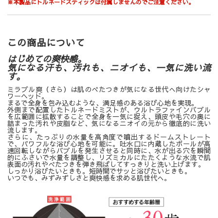
※本製品にトルネードスティックは付属しませんのでご注意ください。
この商品について
はじめての爽快感。
気になる汗も、汚れも、ニオイも、一気に洗い流
す。
ミラブル爽（さら）は肌のべたつきが気になる世代へ向けたシャ
ワーヘッド。
まるで全身を包み込むような、満足感のある浴び心地を実現。
外側まで配置したトルネードミストが、ウルトラファインバブル
を広範囲に拡散することで全身を一気に捉え、頭皮や毛穴の奥に
詰まった汚れや皮脂など、気になるニオイの元から徹底的に洗い
流します。
さらに、たっぷりの水量を高角度で噴出するドームストレート
で、パワフルな浴び心地を可能に。吐水口に内蔵したボールが高
速回転しながらバブルを発生させると同時に、水が出る穴を瞬間
的にふさいで水量を調整し、リズミカルにたたくような水流で肌
表面の汚れやべたつきを弾き飛ばしてすっきりと洗い上げます。
しっかり浴びたいときも。短時間でサッと浴びたいときも。
いつでも、みずみずしさと爽快感を求める肌世代へ。