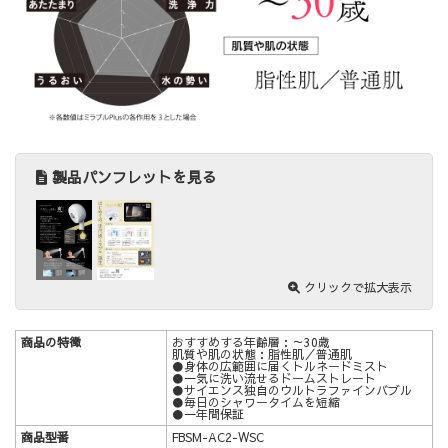
製品パンフレットを見る
クリックで拡大表示
商品の特徴
おすすめする年齢層：～30歳
肌質や肌の状態：脂性肌／普通肌
●身体の広範囲に届くトルネードミスト
●一気に洗い流せるドームストレート
●サイエンス独自のウルトラファインバブル
●毎日のシャワータイムを短縮
●一年間保証
商品型番
FBSM-AC2-WSC