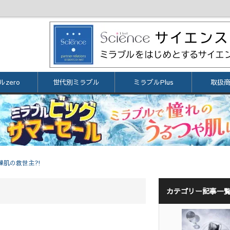
zero
世代別ミラブル
ミラブルPlus
取扱
燥肌の救世主⁈
カテゴリー記事一