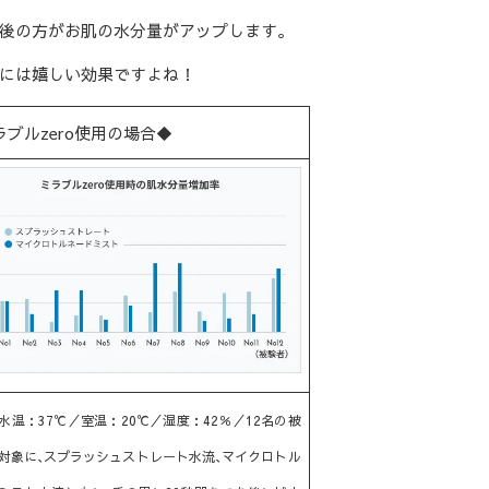
後の方がお肌の水分量がアップします。
には嬉しい効果ですよね！
ラブルzero使用の場合◆
水温：37℃／室温：20℃／湿度：42％／12名の被
対象に､スプラッシュストレート水流､マイクロトル