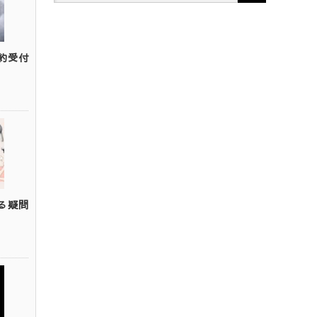
約受付
る疑問