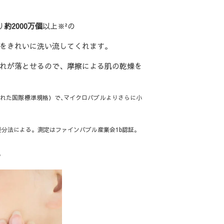
り
約2000万個
以上
※
²の
をきれいに洗い流してくれます。
れが落とせるので、摩擦による肌の乾燥を
られた国際標準規格）で､マイクロバブルよりさらに小
分法による。測定はファインバブル産業会1b認証。
？