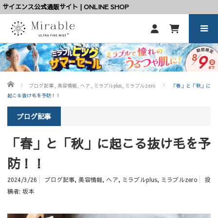
サイエンス公式通販サイト | ONLINE SHOP
ホーム
ブログ記事
,
美容情報
,
ヘア
,
ミラブルplus
,
ミラブルzero
「春」と「秋」に
起こる抜け毛を予防！！
ブログ記事
「春」と「秋」に起こる抜け毛を予
防！！
2024/3/26
ブログ記事
,
美容情報
,
ヘア
,
ミラブルplus
,
ミラブルzero
投
稿者:
坂本