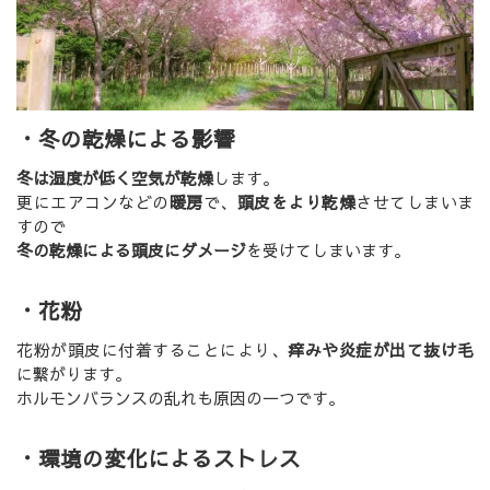
・冬の乾燥による影響
冬は湿度が低く空気が乾燥
します。
更にエアコンなどの
暖房
で、
頭皮をより乾燥
させてしまいま
すので
冬の乾燥による頭皮にダメージ
を受けてしまいます。
・花粉
花粉が頭皮に付着することにより、
痒みや炎症が出て抜け毛
に繋がります。
ホルモンバランスの乱れも原因の一つです。
・環境の変化によるストレス