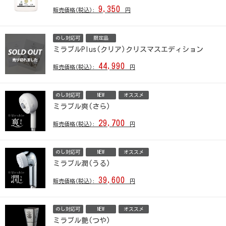
9,350
販売価格(税込):
円
のし対応可
限定品
ミラブルPlus(クリア)クリスマスエディション
44,990
販売価格(税込):
円
のし対応可
NEW
オススメ
ミラブル爽(さら)
29,700
販売価格(税込):
円
のし対応可
NEW
オススメ
ミラブル潤(うる)
39,600
販売価格(税込):
円
のし対応可
NEW
オススメ
ミラブル艶(つや)