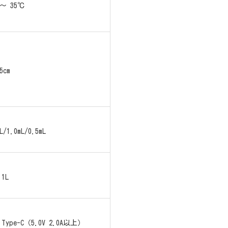
 ～ 35℃
5cm
L/1.0mL/0.5mL
1L
Type-C（5.0V 2.0A以上）