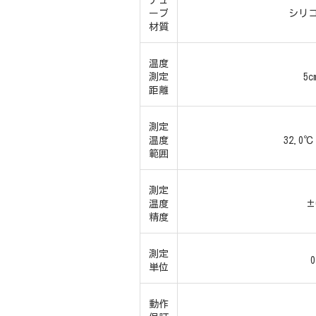
チュ
ーブ
シリ
材質
温度
測定
5
距離
測定
温度
32.0℃
範囲
測定
温度
±
精度
測定
単位
動作