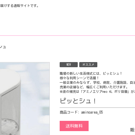
お届けする通販サイトです。
シュ
NEW
オススメ
職場の新しい生活様式には、ピッとシュ！
様々な利用シーンで活躍！
一般企業のみならず、学校、病院、介護施設、自
売業の店舗など、幅広くご利用いただけます。
※液の補充は「アミノエリアneo 4L ポリ容器」
ピッとシュ！
商品コード:
aminoarea_05
送料無料
販