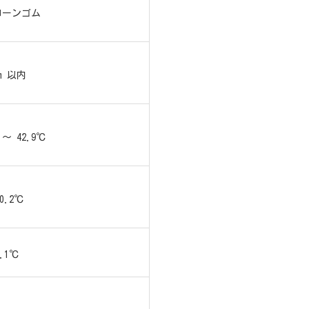
コーンゴム
cm 以内
 ～ 42.9℃
0.2℃
0.1℃