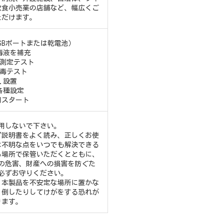
飲食小売業の店舗など、幅広くご
ただけます。
USBポートまたは乾電池）
消毒液を補充
度測定テスト
消毒テスト
5.設置
.各種設定
用スタート
用しないで下さい。
ず説明書をよく読み、正しくお使
は不明な点をいつでも解決できる
る場所で保管いただくとともに、
の危害、財産への損害を防ぐた
必ずお守りください。
、本製品を不安定な場所に置かな
、倒したりしてけがをする恐れが
ります。