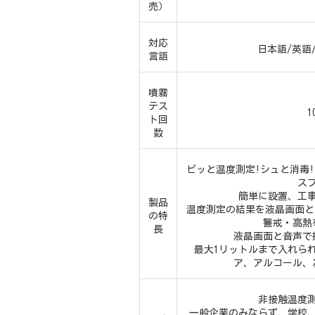
売）
対応
日本語/英語
言語
噴霧
テス
1
ト回
数
ピッと温度測定!シュと消毒
ス
簡単に設置、工
製品
温度測定の結果を液晶画面と
の特
警戒・高熱
長
液晶画面と音声で
最大1リットルまで入れら
ア、アルコール、
非接触温度
一般企業のみならず、学校