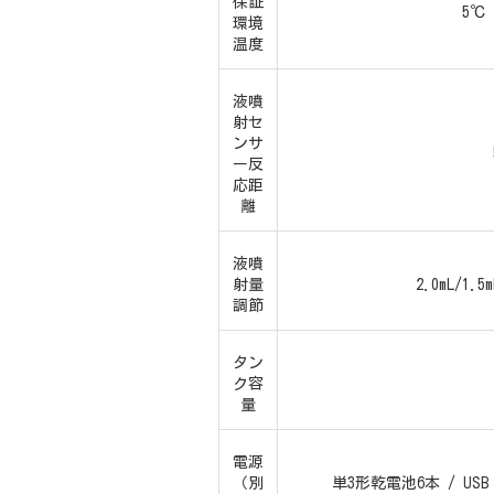
保証
5℃
環境
温度
液噴
射セ
ンサ
ー反
応距
離
液噴
射量
2.0mL/1.5m
調節
タン
ク容
量
電源
（別
単3形乾電池6本 / USB 