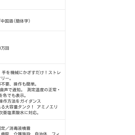
/中国語(簡体字)
0万回
! 手を機械にかざすだけ！ストレ
フリー。
事不要、操作も簡単。
音声で通知。 測定温度の正常・
を色でも表示。
操作方法をガイダンス
れる大容量タンク！ アミノエリ
次亜塩素酸水に対応。
測定／消毒液噴霧
、病院、介護施設、自治体、フィ