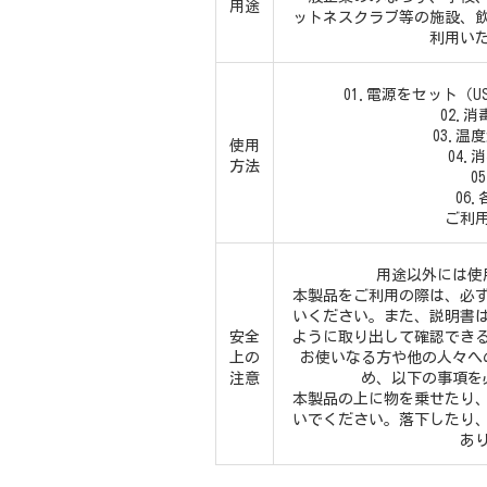
用途
ットネスクラブ等の施設、
利用い
01.電源をセット（
02.
03.温
使用
04.
方法
0
06
ご利
用途以外には使
本製品をご利用の際は、必
いください。また、説明書
安全
ように取り出して確認でき
上の
お使いなる方や他の人々へ
注意
め、以下の事項を
本製品の上に物を乗せたり
いでください。落下したり
あ