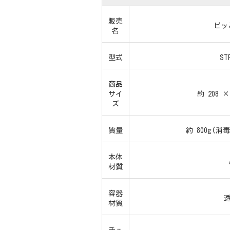
販売
ピッ
名
型式
ST
商品
サイ
約 208 ×
ズ
質量
約 800g(
本体
材質
容器
透
材質