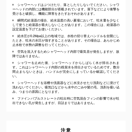
シャワーヘッドはぶつけたり、落としたりしないでください。シャワ
ーヘッドの内部には機能部分が搭載されています。落下などにより衝撃を
受けると破損し、機能に障害をきたすおそれがあります。
瞬間式給湯器の場合、給水温度の高い夏場において、吐水量を少なく
して使うと給湯器が着火しないことがあります。この場合には、給湯器の
設定温度を下げてお使いください。
給水圧が0.2Mpa以上の地域では、水栓の切り替えハンドルを全開にし
たとき、吐水の水圧が強すぎることがあります。その場合は、あらかじめ
止水栓で水勢の調整を行ってください。
空気を混入するためシャワーヘッド内部で吸気音が発生しますが、故
障ではありません。
シャワーを止めた後、シャワーヘッドからしばらく水が排出されま
す。これはシャワーヘッド内部の残留水を排出させているためです。数分
間止まらないときは、ハンドルが完全にしまっているか確認してくださ
い。
シャワーヘッドを浴槽や洗面器などに水没させたり洗剤などに浸けて
洗わないでください。吸気口などから水中のごみや髪の毛、洗剤を吸い込
み、つまりの原因にとなります。
ファインバブルストレートの吐出時に空気混合フィンの影響で水が吐
出できない孔が発生しますが、目詰まりではありません。
注意