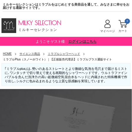
ミルキーセレクションはミラブルをはじめとする美容品を通して、みなさまに幸せをお
届けする通販サイトです。
0
MILKY SELECTION
ミルキーセレクション
カート
マイページ
ようこそ ゲスト様
ログインはこちら
HOME
サイエンス商品
ミラブルシャワーヘッド
ミラブルPlus（スノーホワイト）｜【正規販売代理店】ミラブルプラス通販サイト
｢ミラブルplus｣は､勢いのあるストレートとより微細な気泡を毛穴まで届けるミスト
に､ワンタッチで切り替えて使える画期的なシャワーヘッドです。ウルトラファイン
バブルを含んだ洗浄力の高い超微細空気混合水をヘッドに内蔵された特殊機構で作
り出し､シルクに包み込まれるような上質な肌感触を実現しています。