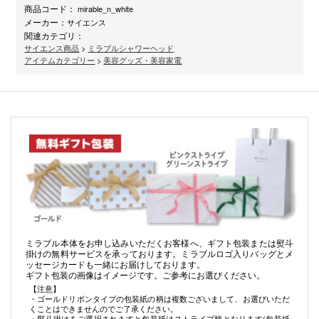
商品コード：
mirable_n_white
メーカー：
サイエンス
関連カテゴリ：
サイエンス商品
>
ミラブルシャワーヘッド
アイテムカテゴリー
>
美容グッズ・美容家電
ミラブル本体をお申し込みいただくお客様へ、ギフト包装または熨斗
掛けの無料サービスを承っております。ミラブルロゴ入りバッグとメ
ッセージカードも一緒にお届けしております。
ギフト包装の画像はイメージです。ご参考にお選びください。
【注意】
・ゴールドリボンタイプの包装紙の柄は複数ございまして、お選びいただ
くことはできませんのでご了承ください。
・熨斗掛けをご選択されますと包装紙はストライプ柄となります(包装紙