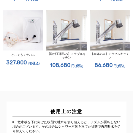
【取付工事込み】ミラブルキ
【本体のみ】ミラブルキッチ
どこでもミラバス
ッチン
ン
327,800
円
(税込)
108,680
86,680
円
(税込)
円
(税込)
使用上の注意
散水板を下に向けた状態で吐水を切り替えると、ノズルが回転しない
場合がございます。その場合はシャワー本体を立てた状態で再度吐水を切
り替えてください。