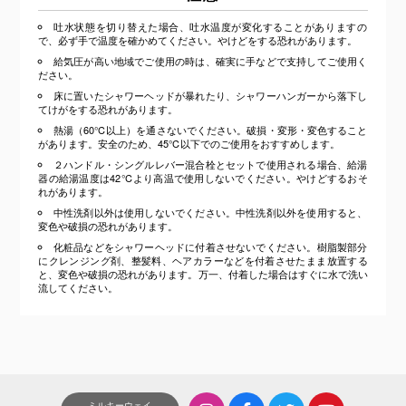
吐水状態を切り替えた場合、吐水温度が変化することがありますの
で、必ず手で温度を確かめてください。やけどをする恐れがあります。
給気圧が高い地域でご使用の時は、確実に手などで支持してご使用く
ださい。
床に置いたシャワーヘッドが暴れたり、シャワーハンガーから落下し
てけがをする恐れがあります。
熱湯（60℃以上）を通さないでください。破損・変形・変色すること
があります。安全のため、45℃以下でのご使用をおすすめします。
２ハンドル・シングルレバー混合栓とセットで使用される場合、給湯
器の給湯温度は42℃より高温で使用しないでください。やけどするおそ
れがあります。
中性洗剤以外は使用しないでください。中性洗剤以外を使用すると、
変色や破損の恐れがあります。
化粧品などをシャワーヘッドに付着させないでください。樹脂製部分
にクレンジング剤、整髪料、ヘアカラーなどを付着させたまま放置する
と、変色や破損の恐れがあります。万一、付着した場合はすぐに水で洗い
流してください。
ミルキーウェイ