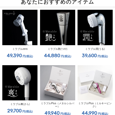
あなたにおすすめのアイテム
ミラブルzero
ミラブル艶(つや)
ミラブル潤(うる)
49,390
44,880
39,600
円
(税込)
円
(税込)
円
(税込)
ミラブルPlus（メタルシルバ
ミラブルPlus（ミルキーピン
ミラブル爽(さら)
ー）
ク）
29,700
円
(税込)
49,940
44,990
円
(税込)
円
(税込)