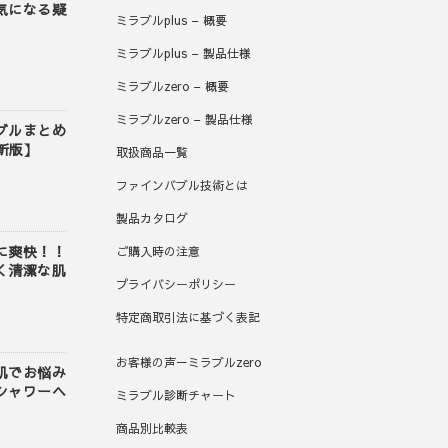
気になる疑
ミラブルplus – 概要
』
ミラブルplus – 製品仕様
ミラブルzero – 概要
ミラブルzero – 製品仕様
ブルまとめ
最新版】
取扱商品一覧
ファインバブル技術とは
製品カタログ
に爽快！！
ご購入時の注意
く清潔な肌
プライバシーポリシー
特定商取引法に基づく表記
お客様の声－ミラブルzero
肌でお悩み
シャワーヘ
ミラブル診断チャート
商品別比較表