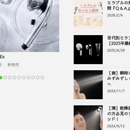
ミラブルの
問『Ｑ＆Ａ
2026/2/4
世代別ミラ
【2025年
2025/4/28
Ex
料
新発売
【爽】瞬時
みずみずし
へ
2024/11/7
【潤】乾燥
の方必見の
ッド！
2024/9/13