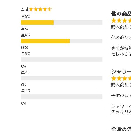
4.4
他の商
星5つ
購入商品
星4つ
他の商品
さすが特
星3つ
セレネさ
シャワ
星2つ
購入商品
星1つ
子供のこ
シャワー
スッキリ
全身の