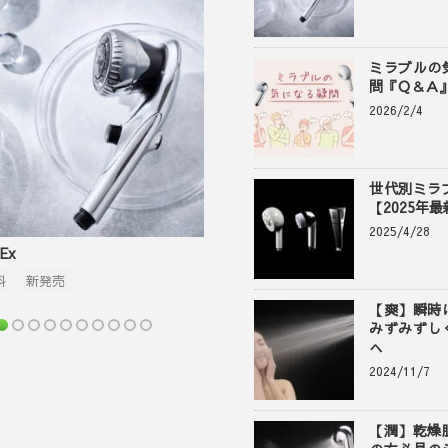
ミラブルの
問『Ｑ＆Ａ
2026/2/4
世代別ミラ
【2025年
2025/4/28
ル爽(さら)
無料
【爽】瞬時
みずみずし
へ
2024/11/7
【潤】乾燥