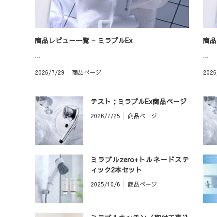
商品レビュー一覧 – ミラブルEx
商品
…
…
2026/7/29
商品ページ
2026
テスト：ミラブルEx商品ページ
2026/7/25
商品ページ
ミラブルzero+トルネードステ
ィック2本セット
2025/10/6
商品ページ