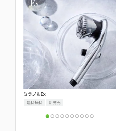
ミラブル爽(さら)
送料無料