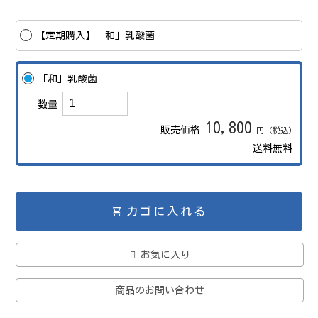
【定期購入】「和」乳酸菌
「和」乳酸菌
数量
10,800
販売価格
円 (税込)
送料無料
shopping_cart
カゴに入れる
お気に入り
商品のお問い合わせ