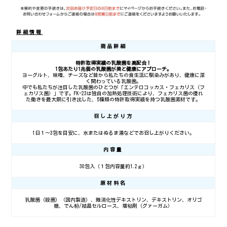
詳細情報
商品詳細
特許取得実績の乳酸菌を高配合！
1包あたり1兆個の乳酸菌が美と健康にアプローチ。
ヨーグルト、味噌、チーズなど昔から私たちの食生活に馴染みがあり、健康に深
く関わっている乳酸菌。
中でも私たちが注目した乳酸菌のひとつが「エンテロコッカス・フェカリス（フ
ェカリス菌）」です。FK-23は独自の加熱処理技術により、フェカリス菌の優れ
た働きを最大限に引き出した、5種類の特許取得実績を持つ乳酸菌素材です。
召し上がり方
1日１～3包を目安に、水またはぬるま湯などでお召し上がりください。
内容量
30包入（１包内容量約1.2ｇ）
原材料名
乳酸菌（殺菌）（国内製造）、難消化性デキストリン、デキストリン、オリゴ
糖、でん粉/結晶セルロース、増粘剤（グァーガム）