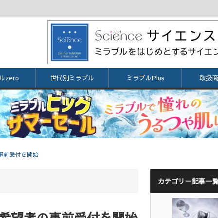
zero
世代別ミラブル
ミラブルPlus
取扱
事前受付を開始
カテゴリー記事一
験希望者の事前受付を開始