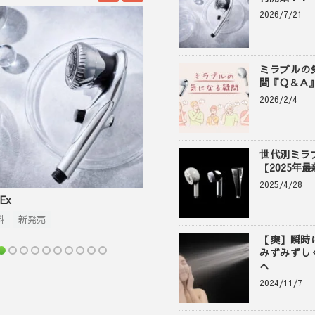
2026/7/21
ミラブルの
問『Ｑ＆Ａ
2026/2/4
世代別ミラ
【2025年
2025/4/28
ミラブル爽(さら)
発売
送料無料
【爽】瞬時
みずみずし
へ
2024/11/7