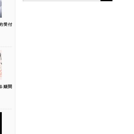
約受付
る疑問