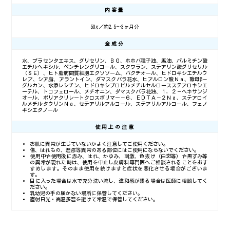
内容量
50g／約2.5～3ヶ月分
全成分
水、プラセンタエキス、グリセリン、ＢＧ、ホホバ種子油、馬油、パルミチン酸
エチルヘキシル、ペンチレングリコール、スクワラン、ステアリン酸グリセリル
（ＳＥ）、ヒト脂肪間質細胞エクソソーム、バクチオール、ヒドロキシエチルウ
レア、シア脂、アラントイン、ダマスクバラ花水、ヒアルロン酸Ｎａ、酵母β－
グルカン、水添レシチン、ヒドロキシプロピルメチルセルロースステアロキシエ
ーテル、トコフェロール、メチオニン、ダマスクバラ花油、１，２－ヘキサンジ
オール、ポリアクリレートクロスポリマー－６、ＥＤＴＡ－２Ｎａ、ステアロイ
ルメチルタウリンＮａ、セテアリルアルコール、ステアリルアルコール、フェノ
キシエタノール
使用上の注意
お肌に異常が生じていないかよく注意してご使用ください。
傷、はれもの、湿疹等異常のある部位にはご使用にならないでください。
使用中や使用後に赤み、はれ、かゆみ、刺激、色抜け（白斑等）や黒ずみ等
の異常が現れた時は、使用を中止し皮膚科専門医へご相談されることをおす
すめします。そのまま使用を続けますと症状を悪化させる場合がございま
す。
目に入った場合は水で充分洗い流し、違和感が残る場合は医師に相談してく
ださい。
乳幼児の手の届かない場所に保管してください。
直射日光・高温多湿を避けて常温で保管してください。