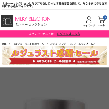
ミルキーセレクションはミラブルをはじめとする美容品を通して、みなさまに幸せをお
届けする通販サイトです。
MILKY SELECTION
0
ミルキーセレクション
カート
マイページ
ようこそ ゲスト様
ログインはこちら
HOME
【ルジュ】ラスト感謝セール
ルジュ プレジールクリーム＜クリーム＞