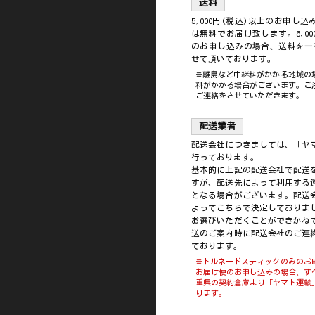
送料
5,000円(税込)以上のお申し
は無料でお届け致します。5,00
のお申し込みの場合、送料を一律
せて頂いております。
※離島など中継料がかかる地域の
料がかかる場合がございます。ご
ご連絡をさせていただきます。
配送業者
配送会社につきましては、「ヤ
行っております。
基本的に上記の配送会社で配送
すが、配送先によって利用する
となる場合がございます。配送
よってこちらで決定しておりま
お選びいただくことができかね
送のご案内時に配送会社のご連
ております。
※トルネードスティックのみのお
お届け便のお申し込みの場合、す
重県の契約倉庫より「ヤマト運輸
ります。