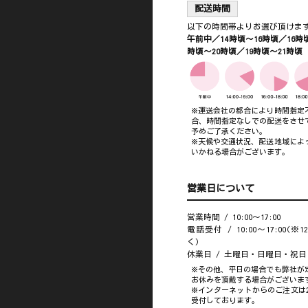
配送時間
以下の時間帯よりお選び頂けま
午前中／14時頃～16時頃／16時頃
時頃～20時頃／19時頃～21時頃
※運送会社の都合により時間指定
合、時間指定なしでの配送をさせ
予めご了承ください。
※天候や交通状況、配送地域によ
いかねる場合がございます。
営業日について
営業時間 / 10:00～17:00
電話受付 / 10:00～17:00(※
く)
休業日 / 土曜日・日曜日・祝日
※その他、平日の場合でも弊社が
お休みを頂戴する場合がございま
※インターネットからのご注文は2
受付しております。