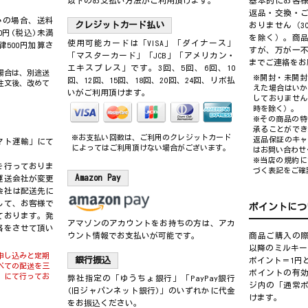
以下のお支払い方法がご利用頂けます。
基本的にお客
返品・交換・
込みの場合、送料
クレジットカード払い
おりません（3
0円(税込)未満
を除く）。商
使用可能カードは「VISA」「ダイナース」
500円加算さ
すが、万が一
「マスターカード」「JCB」「アメリカン・
までご連絡をお
エキスプレス」です。3回、5回、6回、10
場合は、別途送
※開封・未開封
回、12回、15回、18回、20回、24回、リボ払
注文後、改めて
えた場合はいか
いがご利用頂けます。
しておりません
時を除く）。
※その商品の特
承ることができ
※お支払い回数は、ご利用のクレジットカード
返品保証のキャ
マト運輸」にて
によってはご利用頂けない場合がございます。
はお問い合わせ
※当店の規約に
を行っておりま
づく表記をご確
Amazon Pay
運送会社が変更
会社は配送先に
して、お客様で
ポイントにつ
ております。発
アマゾンのアカウントをお持ちの方は、アカ
絡をさせて頂い
ウント情報でお支払いが可能です。
商品ご購入の
以降のミルキー
申し込みと定期
銀行振込
ポイント＝1円
べての配送を三
ポイントの有
」にて行ってお
弊社指定の
「ゆうちょ銀行」「PayPay銀行
ジ内の「通常
(旧ジャパンネット銀行)」のいずれかに代金
けます。
をお振込ください。