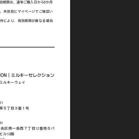
効期限は、通常ご購入日から6か月
、失効前にマイページでご確認い
件により、有効期限が異なる場合
LECTION｜ミルキーセレクション
ミルキーウェイ
21
草５丁目３番１号
61
央区南一条西７丁目12番地６パ
ビル10階