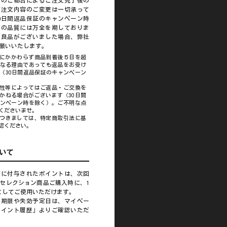
様のご都合によるご注文完了後の
ご注文内容のご変更は一切承って
0日間返品保証のキャンペーン時
品の品質には万全を期しておりま
不良品がございました場合、弊社
願いいたします。
にかかわらず商品到着後５日を超
なる理由であっても返品をお受け
（30日間返品保証のキャンペーン
性等によってはご返品・ご交換を
かねる場合がございます（30日間
ンペーン時を除く）。ご不明な点
くださいませ。
つきましては、特定商取引法に基
認ください。
いて
際に付与されたポイントは、次回
セレクション商品ご購入時に、1
としてご使用いただけます。
効期限や失効予定日は、マイペー
ポイント履歴」よりご確認いただ