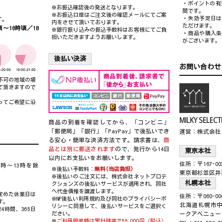
・ポイントの有
※お振込確認後の発送となります。
間です。
※お振込口座はご注文後の確認メールにてご案
・失効予定日は
す。
内をさせて頂いております。
ただけます。
～18時頃／18
※銀行振り込みの振込手数料はお客様にてご負
・商品や購入条
担いただきますようお願いします。
がございます。
後払い決済
お問い合わせ
不可の地域の場
て頂きますので
ってご希望に沿
MILKY SE
商品の到着を確認してから、「コンビニ」
「郵便局」「銀行」「PayPay」で後払いでき
運営：株式会社
る安心・簡単な決済方法です。請求書は、
商
品とは別に郵送されます
ので、発行から14日
東京本社
以内にお支払いをお願いします。
住所：〒167-00
12時～13時を除
※後払い手数料：
無料(当店負担)
東京都杉並区井
※後払いのご注文には、
株式会社ネットプロテ
札幌本社
クションズ
の後払いサービスが適用され、同社
へ代金債権を譲渡します。
定めた休業日は
住所：〒060-00
※
NP後払い利用規約及び同社のプライバシーポ
す。
北海道札幌市中
リシー
に同意して、後払いサービスをご選択く
4時間、365日
ださい。
ークアベニュー
※
ご利用限度額は累計残高で55,000円（税込）