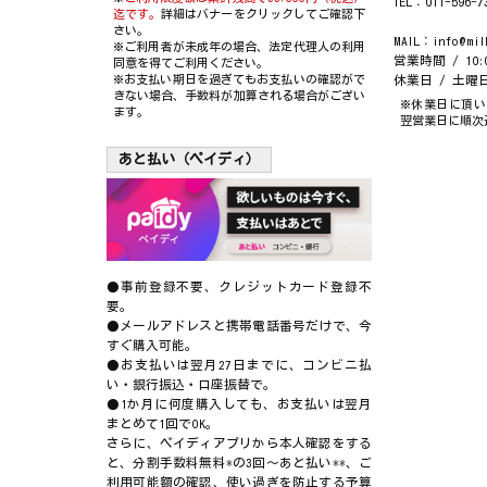
TEL：011-596-7
迄です。
詳細はバナーをクリックしてご確認下
さい。
MAIL：info@mil
※ご利用者が未成年の場合、法定代理人の利用
営業時間 / 10:0
同意を得てご利用ください。
※お支払い期日を過ぎてもお支払いの確認がで
休業日 / 土
きない場合、手数料が加算される場合がござい
※休業日に頂い
ます。
翌営業日に順次
あと払い（ペイディ）
●事前登録不要、クレジットカード登録不
要。
●メールアドレスと携帯電話番号だけで、今
すぐ購入可能。
●お支払いは翌月27日までに、コンビニ払
い・銀行振込・口座振替で。
●1か月に何度購入しても、お支払いは翌月
まとめて1回でOK。
さらに、ペイディアプリから本人確認をする
と、分割手数料無料*の3回～あと払い**、ご
利用可能額の確認、使い過ぎを防止する予算