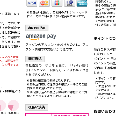
時を除く）。
※その商品の特
承ることができ
※お支払い回数は、ご利用のクレジットカード
返品保証のキャ
マト運輸」にて
によってはご利用頂けない場合がございます。
はお問い合わせ
※当店の規約に
を行っておりま
づく表記をご確
Amazon Pay
運送会社が変更
会社は配送先に
して、お客様で
ポイントにつ
ております。発
アマゾンのアカウントをお持ちの方は、アカ
絡をさせて頂い
ウント情報でお支払いが可能です。
商品ご購入の
以降のミルキー
申し込みと定期
銀行振込
ポイント＝1円
べての配送を三
ポイントの有
」にて行ってお
弊社指定の
「ゆうちょ銀行」「PayPay銀行
ジ内の「通常
(旧ジャパンネット銀行)」のいずれかに代金
けます。
をお振込ください。
・ポイントの有
※お振込確認後の発送となります。
間です。
※お振込口座はご注文後の確認メールにてご案
・失効予定日は
す。
内をさせて頂いております。
ただけます。
～18時頃／18
※銀行振り込みの振込手数料はお客様にてご負
・商品や購入条
担いただきますようお願いします。
がございます。
後払い決済
お問い合わせ