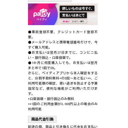
●事前登録不要、クレジットカード登録不
要。
●メールアドレスと携帯電話番号だけで、今
すぐ購入可能。
●お支払いは翌月27日までに、コンビニ払
い・銀行振込・口座振替で。
●1か月に何度購入しても、お支払いは翌月
まとめて1回でOK。
さらに、ペイディアプリから本人確認をする
と、分割手数料無料*の3回～あと払い**、ご
利用可能額の確認、使い過ぎを防止する予算
設定など、便利な機能がご利用いただけま
す。
*口座振替・銀行振込のみ無料
**1回のご利用金額が3,000円以上の場合のみ
利用可能
商品代金引換
配達の際、商品と引き換えに代金をお支払い