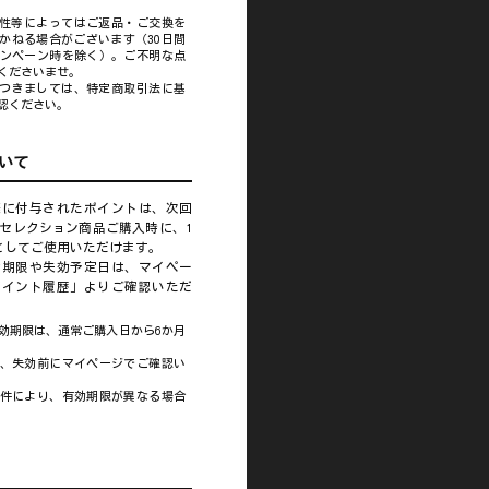
性等によってはご返品・ご交換を
かねる場合がございます（30日間
ンペーン時を除く）。ご不明な点
くださいませ。
つきましては、特定商取引法に基
認ください。
いて
際に付与されたポイントは、次回
セレクション商品ご購入時に、1
としてご使用いただけます。
効期限や失効予定日は、マイペー
ポイント履歴」よりご確認いただ
効期限は、通常ご購入日から6か月
、失効前にマイページでご確認い
件により、有効期限が異なる場合