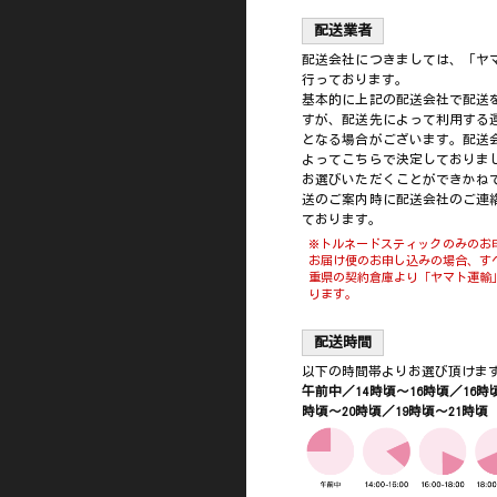
配送業者
配送会社につきましては、「ヤ
行っております。
基本的に上記の配送会社で配送
すが、配送先によって利用する
となる場合がございます。配送
よってこちらで決定しておりま
お選びいただくことができかね
送のご案内時に配送会社のご連
ております。
※トルネードスティックのみのお
お届け便のお申し込みの場合、す
重県の契約倉庫より「ヤマト運輸
ります。
配送時間
以下の時間帯よりお選び頂けま
午前中／14時頃～16時頃／16時頃
時頃～20時頃／19時頃～21時頃