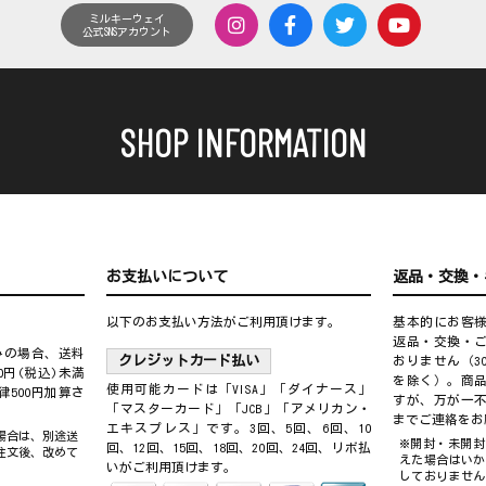
ミルキーウェイ
公式SNSアカウント
SHOP INFORMATION
お支払いについて
返品・交換・
以下のお支払い方法がご利用頂けます。
基本的にお客
返品・交換・
込みの場合、送料
クレジットカード払い
おりません（3
0円(税込)未満
を除く）。商
使用可能カードは「VISA」「ダイナース」
500円加算さ
すが、万が一
「マスターカード」「JCB」「アメリカン・
までご連絡をお
エキスプレス」です。3回、5回、6回、10
場合は、別途送
※開封・未開封
回、12回、15回、18回、20回、24回、リボ払
注文後、改めて
えた場合はいか
いがご利用頂けます。
しておりません