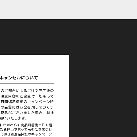
キャンセルについて
様のご都合によるご注文完了後の
ご注文内容のご変更は一切承って
0日間返品保証のキャンペーン時
品の品質には万全を期しておりま
不良品がございました場合、弊社
願いいたします。
にかかわらず商品到着後５日を超
なる理由であっても返品をお受け
（30日間返品保証のキャンペーン