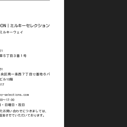
LECTION｜ミルキーセレクション
ミルキーウェイ
21
草５丁目３番１号
61
央区南一条西７丁目12番地６パ
ビル10階
317
ky-selections.com
0～17:00
曜日・日曜日・祝日
たお問い合わせにつきましては、
返答させていただいております。