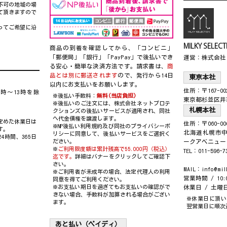
不可の地域の場
て頂きますので
ってご希望に沿
MILKY SE
商品の到着を確認してから、「コンビニ」
「郵便局」「銀行」「PayPay」で後払いでき
運営：株式会社
る安心・簡単な決済方法です。請求書は、
商
品とは別に郵送されます
ので、発行から14日
東京本社
以内にお支払いをお願いします。
住所：〒167-00
12時～13時を除
※後払い手数料：
無料(当店負担)
東京都杉並区井
※後払いのご注文には、
株式会社ネットプロテ
札幌本社
クションズ
の後払いサービスが適用され、同社
へ代金債権を譲渡します。
定めた休業日は
住所：〒060-00
※
NP後払い利用規約及び同社のプライバシーポ
す。
北海道札幌市中
リシー
に同意して、後払いサービスをご選択く
4時間、365日
ださい。
ークアベニュー
※
ご利用限度額は累計残高で55,000円（税込）
TEL：011-596-7
迄です。
詳細はバナーをクリックしてご確認下
さい。
MAIL：info@mil
※ご利用者が未成年の場合、法定代理人の利用
営業時間 / 10:0
同意を得てご利用ください。
※お支払い期日を過ぎてもお支払いの確認がで
休業日 / 土
きない場合、手数料が加算される場合がござい
※休業日に頂い
ます。
翌営業日に順次
あと払い（ペイディ）