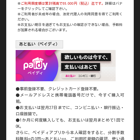
※
ご利用限度額は累計残高で55,000円（税込）迄です。
詳細はバナ
ーをクリックしてご確認下さい。
※ご利用者が未成年の場合、法定代理人の利用同意を得てご利用く
ださい。
※お支払い期日を過ぎてもお支払いの確認ができない場合、手数料
が加算される場合がございます。
あと払い（ペイディ）
●事前登録不要、クレジットカード登録不要。
●メールアドレスと携帯電話番号だけで、今すぐ購入可
能。
●お支払いは翌月27日までに、コンビニ払い・銀行振込・
口座振替で。
●1か月に何度購入しても、お支払いは翌月まとめて1回で
OK。
さらに、ペイディアプリから本人確認をすると、分割手数
料無料*の3回～あと払い**、ご利用可能額の確認、使い過