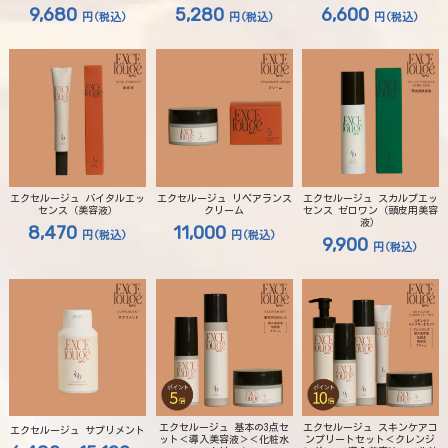
9,680
5,280
6,600
円
(税込)
円
(税込)
円
(税込)
エクセルージュ バイタルエッ
エクセルージュ リペアランス
エクセルージュ スカルプエッ
センス（美容液）
クリーム
センス ゼロワン（頭皮用美容
液）
8,470
11,000
円
(税込)
円
(税込)
9,900
円
(税込)
エクセルージュ 基本の3点セ
エクセルージュ スキンケアコ
エクセルージュ サプリメント
ット＜導入美容液＞＜化粧水
ンプリートセット＜クレンジ