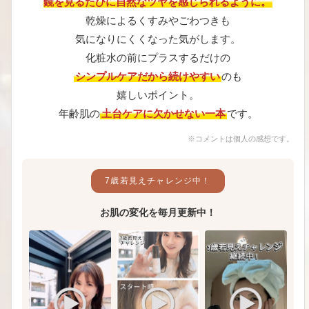
鏡を見るたびに自然なツヤを感じられるように。
乾燥によるくすみやごわつきも
気になりにくくなった気がします。
化粧水の前にプラスするだけの
シンプルケアだから続けやすい
のも
嬉しいポイント。
年齢肌の
土台ケアに欠かせない一本
です。
※コメントは個人の感想です。
7歳若見えチャレンジ中！
お肌の変化を毎月更新中！