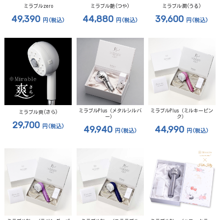
ミラブルzero
ミラブル艶(つや)
ミラブル潤(うる)
49,390
44,880
39,600
円
(税込)
円
(税込)
円
(税込)
ミラブルPlus（メタルシルバ
ミラブルPlus（ミルキーピン
ミラブル爽(さら)
ー）
ク）
29,700
円
(税込)
49,940
44,990
円
(税込)
円
(税込)