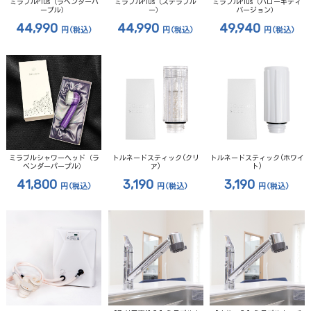
ミラブルPlus（ラベンダーパ
ミラブルPlus（ステラブル
ミラブルPlus（ハローキティ
ープル）
ー）
バージョン）
44,990
44,990
49,940
円
(税込)
円
(税込)
円
(税込)
ミラブルシャワーヘッド（ラ
トルネードスティック(クリ
トルネードスティック(ホワイ
ベンダーパープル）
ア)
ト)
41,800
3,190
3,190
円
(税込)
円
(税込)
円
(税込)