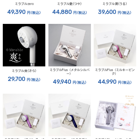
ミラブルzero
ミラブル艶(つや)
ミラブル潤(うる)
49,390
44,880
39,600
円
(税込)
円
(税込)
円
(税込)
ミラブルPlus（メタルシルバ
ミラブルPlus（ミルキーピン
ミラブル爽(さら)
ー）
ク）
29,700
円
(税込)
49,940
44,990
円
(税込)
円
(税込)