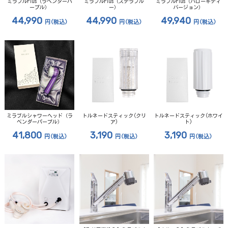
ミラブルPlus（ラベンダーパ
ミラブルPlus（ステラブル
ミラブルPlus（ハローキティ
ープル）
ー）
バージョン）
44,990
44,990
49,940
円
(税込)
円
(税込)
円
(税込)
ミラブルシャワーヘッド（ラ
トルネードスティック(クリ
トルネードスティック(ホワイ
ベンダーパープル）
ア)
ト)
41,800
3,190
3,190
円
(税込)
円
(税込)
円
(税込)