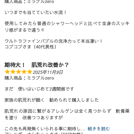
購入商品：ミラブルzero
いつまでも当てていたい水流！
使用してみたら普通のシャワーヘッドと比べて全身のスッキ
リ感がまるで違う‼︎
ウルトラファインバブルの洗浄力って本当凄い！
コブコブさま（40代男性）
期待大！ 肌荒れ改善か？
2025年11月9日
購入商品：ミラブルzero
まだ 使いはいじめて2週間弱です
家族の肌荒れが酷く 勧められて購入しました
肌荒れの原因に繋がるアレルゲンは全く見つからず 軟膏薬
を塗り 改善つつありますが
この先も再発無くいられる事に期待し
続きを読む