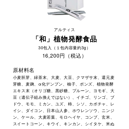
アルティス
「和」植物発酵食品
30包入（１包内容量約3g）
16,200円（税込）
原材料名
小麦胚芽、緑茶末、大麦、大豆、クマザサ末、還元麦
芽糖、麦麹、α化デンプン、柚子、ポンズ、植物発酵
エキス末（オリゴ糖、黒砂糖、プルーン、ヨモギ、大
豆（遺伝子組み換えではない）、イチゴ、リンゴ、ブ
ドウ、モモ、ミカン、ユズ、柿、シソ、カボチャ、レ
イシ、ダイコン、日本山人参、ホウレンソウ、ニンジ
ン、ケール、大麦若葉、モロヘイヤ、コンブ、玄米、
スイートコーン、キウイ、キンカン、シイタケ、米ぬ